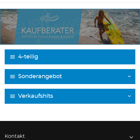
4-teilig
Sonderangebot
Verkaufshits

Kontakt