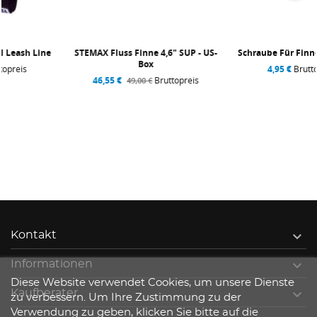
STEMAX Fluss Finne 4,6" SUP - US-
Schraube Für Finne Mit US-Box
Box
4,95 €
Bruttopreis
46,55 €
Bruttopreis
49,00 €

Kontakt

Informationen
Diese Website verwendet Cookies, um unsere Dienste

Kaufberater
zu verbessern. Um Ihre Zustimmung zu der
Verwendung zu geben, klicken Sie bitte auf die